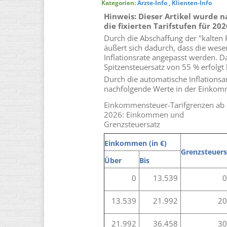
Kategorien:
Ärzte-Info
,
Klienten-Info
Hinweis: Dieser Artikel wurde n
die fixierten Tarifstufen für 202
Durch die Abschaffung der "kalten 
äußert sich dadurch, dass die wese
Inflationsrate angepasst werden. D
Spitzensteuersatz von 55 % erfolgt
Durch die automatische Inflations
nachfolgende Werte in der Einkom
Einkommensteuer-Tarifgrenzen ab
2026: Einkommen und
Grenzsteuersatz
Einkommen (in €)
Grenzsteuers
Über
Bis
0
13.539
0
13.539
21.992
20
21.992
36.458
30