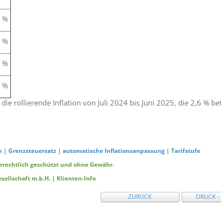
 %
 %
 %
 %
die rollierende Inflation von Juli 2024 bis Juni 2025, die 2,6 % b
n
|
Grenzsteuersatz
|
automatische Inflationsanpassung
|
Tarifstufe
errechtlich geschützt und ohne Gewähr.
ellschaft m.b.H. | Klienten-Info
ZURÜCK
DRUCK -