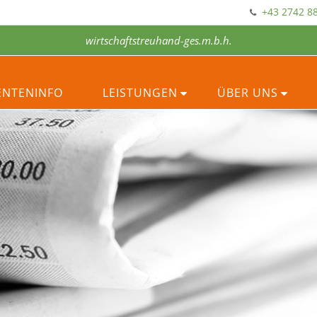
+43 2742 88
wirtschaftstreuhand-ges.m.b.h.
ENTENINFO
LEISTUNGEN
ÜBER UNS