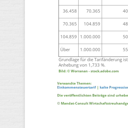
36.458
70.365
40
70.365
104.859
48
104.859
1.000.000
50
Über
1.000.000
55
Grundlage für die Tarifänderung ist 
Anhebung von 1,733 %.
Bild: © Worranan - stock.adobe.com
Verwandte Themen:
Einkommensteuertarif
|
kalte Progressio
Die veröffentlichten Beiträge sind urheb
© Mandat-Consult Wirtschaftstreuhandges