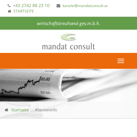
+43 2742 88 23 10
kanzlei@mandatconsult.at
STARTSEITE
wirtschaftstreuhand-ges.m.b.h.
Toggle
navigat
Startseite
Klienteninfo