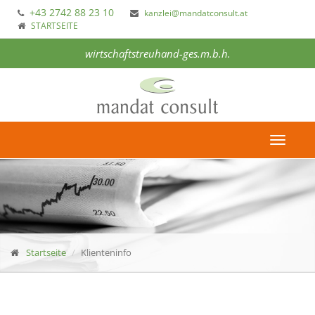
+43 2742 88 23 10
kanzlei@mandatconsult.at
STARTSEITE
wirtschaftstreuhand-ges.m.b.h.
Toggle
navigat
Startseite
Klienteninfo