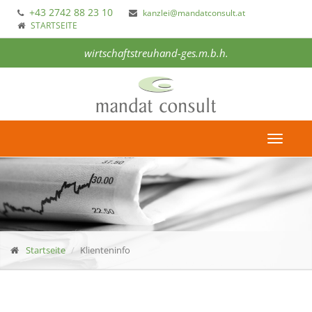
+43 2742 88 23 10
kanzlei@mandatconsult.at
STARTSEITE
wirtschaftstreuhand-ges.m.b.h.
Toggle
navigat
Startseite
Klienteninfo