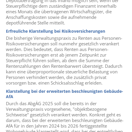
Depotübertragung in das Inland möglich sein, wenn der
Steuerpflichtige dem zuständigen Finanzamt innerhalb
eines Monats die übertragenen Wirtschaftsgüter, die
Anschaffungskosten sowie die aufnehmende
depotführende Stelle mitteilt.
Erfreuliche Klarstellung bei Risikoversicherungen
Die bisherige Verwaltungspraxis zu Renten aus Personen-
Risikoversicherungen soll nunmehr gesetzlich verankert
werden. Dies bedeutet, dass Renten aus Personen-
Risikoversicherungen erst ab jenem Zeitpunkt zur
Steuerpflicht führen sollen, ab dem die Summe der
Rentenzahlungen den Rentenbarwert übersteigt. Dadurch
kann eine überproportionale steuerliche Belastung von
Personen verhindert werden, die zusätzlich privat
vorsorgen bzw. einen Schicksalsschlag erleiden.
Klarstellung bei der erweiterten beschleunigten Gebäude-
AfA
Durch das AbgÄG 2025 soll die bereits in der
Verwaltungspraxis vorgesehene, "objektbezogene
Sichtweise" gesetzlich verankert werden. Konkret geht es
darum, dass bei der erweiterten beschleunigten Gebäude-
AfA für in den Jahren 2024 bis 2026 fertiggestellte
Wohngebäude klargestellt wird, dass bei der entgeltlichen