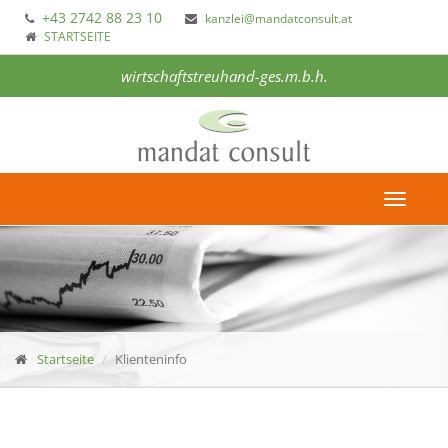
+43 2742 88 23 10
kanzlei@mandatconsult.at
STARTSEITE
wirtschaftstreuhand-ges.m.b.h.
Toggle
navigat
Startseite
Klienteninfo