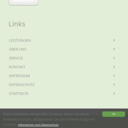
EMPFEHLEN
Links
LEISTUNGEN
ÜBER UNS
SERVICE
KONTAKT
IMPRESSUM
DATENSCHUTZ
STARTSEITE
Diese Webseite verwendet Cookies. Wenn Sie diese
OK
Webseite nutzen, akzeptieren Sie die Verwendung von
© copyright by mandat consult wirtschaftstreuhand-ges.m.b.h
Cookies.
Information zum Datenschutz
webdesign by
pixart