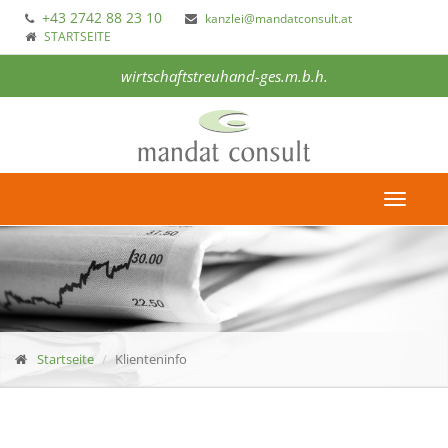
+43 2742 88 23 10
kanzlei@mandatconsult.at
STARTSEITE
wirtschaftstreuhand-ges.m.b.h.
Toggle
navigat
Startseite
Klienteninfo