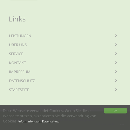
Links
LEISTUNGEN
ÜBER UNS
SERVICE
KONTAKT
IMPRESSUM
DATENSCHUTZ
STARTSEITE
Diese Webseite verwendet Cookies. Wenn Sie diese
OK
Webseite nutzen, akzeptieren Sie die Verwendung von
© copyright by mandat consult wirtschaftstreuhand-ges.m.b.h
Cookies.
Information zum Datenschutz
webdesign by
pixart