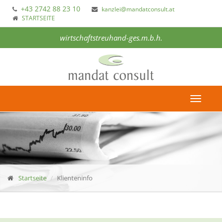
+43 2742 88 23 10
kanzlei@mandatconsult.at
STARTSEITE
wirtschaftstreuhand-ges.m.b.h.
Toggle
navigat
Startseite
Klienteninfo